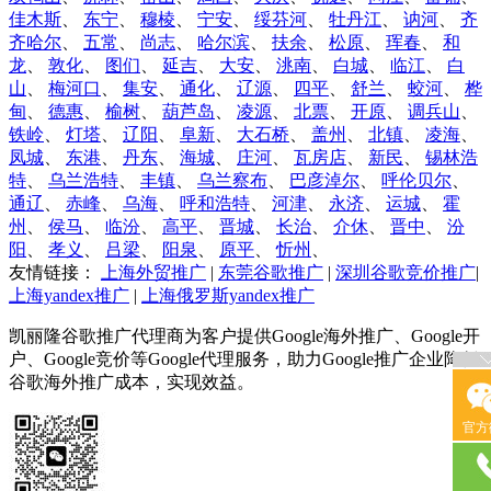
佳木斯
、
东宁
、
穆棱
、
宁安
、
绥芬河
、
牡丹江
、
讷河
、
齐
齐哈尔
、
五常
、
尚志
、
哈尔滨
、
扶余
、
松原
、
珲春
、
和
龙
、
敦化
、
图们
、
延吉
、
大安
、
洮南
、
白城
、
临江
、
白
山
、
梅河口
、
集安
、
通化
、
辽源
、
四平
、
舒兰
、
蛟河
、
桦
甸
、
德惠
、
榆树
、
葫芦岛
、
凌源
、
北票
、
开原
、
调兵山
、
铁岭
、
灯塔
、
辽阳
、
阜新
、
大石桥
、
盖州
、
北镇
、
凌海
、
凤城
、
东港
、
丹东
、
海城
、
庄河
、
瓦房店
、
新民
、
锡林浩
特
、
乌兰浩特
、
丰镇
、
乌兰察布
、
巴彦淖尔
、
呼伦贝尔
、
通辽
、
赤峰
、
乌海
、
呼和浩特
、
河津
、
永济
、
运城
、
霍
州
、
侯马
、
临汾
、
高平
、
晋城
、
长治
、
介休
、
晋中
、
汾
阳
、
孝义
、
吕梁
、
阳泉
、
原平
、
忻州
、
友情链接：
上海外贸推广
|
东莞谷歌推广
|
深圳谷歌竞价推广
|
上海yandex推广
|
上海俄罗斯yandex推广
凯丽隆谷歌推广代理商为客户提供Google海外推广、Google开
户、Google竞价等Google代理服务，助力Google推广企业降低
谷歌海外推广成本，实现效益。
官方