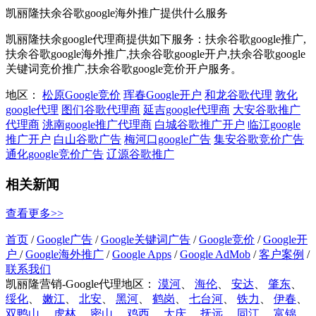
凯丽隆扶余谷歌google海外推广提供什么服务
凯丽隆扶余google代理商提供如下服务：扶余谷歌google推广,
扶余谷歌google海外推广,扶余谷歌google开户,扶余谷歌google
关键词竞价推广,扶余谷歌google竞价开户服务。
地区：
松原Google竞价
珲春Google开户
和龙谷歌代理
敦化
google代理
图们谷歌代理商
延吉google代理商
大安谷歌推广
代理商
洮南google推广代理商
白城谷歌推广开户
临江google
推广开户
白山谷歌广告
梅河口google广告
集安谷歌竞价广告
通化google竞价广告
辽源谷歌推广
相关新闻
查看更多>>
首页
/
Google广告
/
Google关键词广告
/
Google竞价
/
Google开
户
/
Google海外推广
/
Google Apps
/
Google AdMob
/
客户案例
/
联系我们
凯丽隆营销-Google代理地区：
漠河
、
海伦
、
安达
、
肇东
、
绥化
、
嫩江
、
北安
、
黑河
、
鹤岗
、
七台河
、
铁力
、
伊春
、
双鸭山
、
虎林
、
密山
、
鸡西
、
大庆
、
抚远
、
同江
、
富锦
、