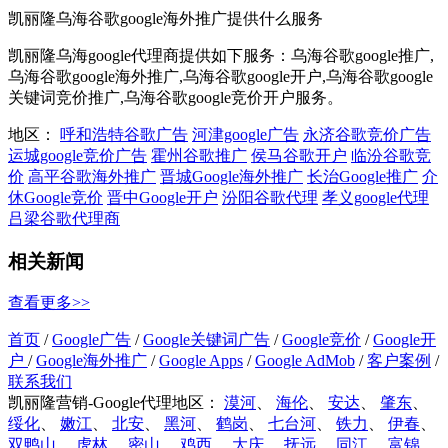
凯丽隆乌海谷歌google海外推广提供什么服务
凯丽隆乌海google代理商提供如下服务：乌海谷歌google推广,
乌海谷歌google海外推广,乌海谷歌google开户,乌海谷歌google
关键词竞价推广,乌海谷歌google竞价开户服务。
地区：
呼和浩特谷歌广告
河津google广告
永济谷歌竞价广告
运城google竞价广告
霍州谷歌推广
侯马谷歌开户
临汾谷歌竞
价
高平谷歌海外推广
晋城Google海外推广
长治Google推广
介
休Google竞价
晋中Google开户
汾阳谷歌代理
孝义google代理
吕梁谷歌代理商
相关新闻
查看更多>>
首页
/
Google广告
/
Google关键词广告
/
Google竞价
/
Google开
户
/
Google海外推广
/
Google Apps
/
Google AdMob
/
客户案例
/
联系我们
凯丽隆营销-Google代理地区：
漠河
、
海伦
、
安达
、
肇东
、
绥化
、
嫩江
、
北安
、
黑河
、
鹤岗
、
七台河
、
铁力
、
伊春
、
双鸭山
、
虎林
、
密山
、
鸡西
、
大庆
、
抚远
、
同江
、
富锦
、