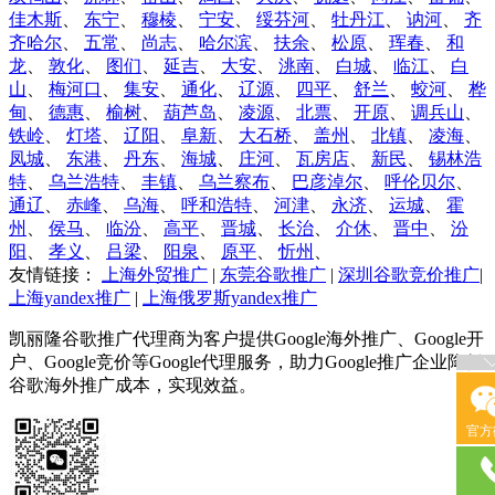
佳木斯
、
东宁
、
穆棱
、
宁安
、
绥芬河
、
牡丹江
、
讷河
、
齐
齐哈尔
、
五常
、
尚志
、
哈尔滨
、
扶余
、
松原
、
珲春
、
和
龙
、
敦化
、
图们
、
延吉
、
大安
、
洮南
、
白城
、
临江
、
白
山
、
梅河口
、
集安
、
通化
、
辽源
、
四平
、
舒兰
、
蛟河
、
桦
甸
、
德惠
、
榆树
、
葫芦岛
、
凌源
、
北票
、
开原
、
调兵山
、
铁岭
、
灯塔
、
辽阳
、
阜新
、
大石桥
、
盖州
、
北镇
、
凌海
、
凤城
、
东港
、
丹东
、
海城
、
庄河
、
瓦房店
、
新民
、
锡林浩
特
、
乌兰浩特
、
丰镇
、
乌兰察布
、
巴彦淖尔
、
呼伦贝尔
、
通辽
、
赤峰
、
乌海
、
呼和浩特
、
河津
、
永济
、
运城
、
霍
州
、
侯马
、
临汾
、
高平
、
晋城
、
长治
、
介休
、
晋中
、
汾
阳
、
孝义
、
吕梁
、
阳泉
、
原平
、
忻州
、
友情链接：
上海外贸推广
|
东莞谷歌推广
|
深圳谷歌竞价推广
|
上海yandex推广
|
上海俄罗斯yandex推广
凯丽隆谷歌推广代理商为客户提供Google海外推广、Google开
户、Google竞价等Google代理服务，助力Google推广企业降低
谷歌海外推广成本，实现效益。
官方