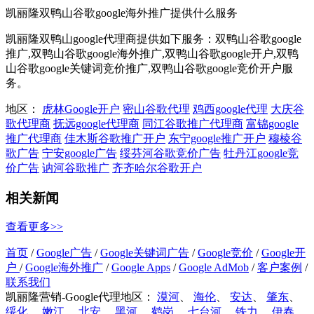
凯丽隆双鸭山谷歌google海外推广提供什么服务
凯丽隆双鸭山google代理商提供如下服务：双鸭山谷歌google
推广,双鸭山谷歌google海外推广,双鸭山谷歌google开户,双鸭
山谷歌google关键词竞价推广,双鸭山谷歌google竞价开户服
务。
地区：
虎林Google开户
密山谷歌代理
鸡西google代理
大庆谷
歌代理商
抚远google代理商
同江谷歌推广代理商
富锦google
推广代理商
佳木斯谷歌推广开户
东宁google推广开户
穆棱谷
歌广告
宁安google广告
绥芬河谷歌竞价广告
牡丹江google竞
价广告
讷河谷歌推广
齐齐哈尔谷歌开户
相关新闻
查看更多>>
首页
/
Google广告
/
Google关键词广告
/
Google竞价
/
Google开
户
/
Google海外推广
/
Google Apps
/
Google AdMob
/
客户案例
/
联系我们
凯丽隆营销-Google代理地区：
漠河
、
海伦
、
安达
、
肇东
、
绥化
、
嫩江
、
北安
、
黑河
、
鹤岗
、
七台河
、
铁力
、
伊春
、