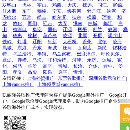
双鸭山
、
虎林
、
密山
、
鸡西
、
大庆
、
抚远
、
同江
、
富锦
、
佳木斯
、
东宁
、
穆棱
、
宁安
、
绥芬河
、
牡丹江
、
讷河
、
齐
齐哈尔
、
五常
、
尚志
、
哈尔滨
、
扶余
、
松原
、
珲春
、
和
龙
、
敦化
、
图们
、
延吉
、
大安
、
洮南
、
白城
、
临江
、
白
山
、
梅河口
、
集安
、
通化
、
辽源
、
四平
、
舒兰
、
蛟河
、
桦
甸
、
德惠
、
榆树
、
葫芦岛
、
凌源
、
北票
、
开原
、
调兵山
、
铁岭
、
灯塔
、
辽阳
、
阜新
、
大石桥
、
盖州
、
北镇
、
凌海
、
凤城
、
东港
、
丹东
、
海城
、
庄河
、
瓦房店
、
新民
、
锡林浩
特
、
乌兰浩特
、
丰镇
、
乌兰察布
、
巴彦淖尔
、
呼伦贝尔
、
通辽
、
赤峰
、
乌海
、
呼和浩特
、
河津
、
永济
、
运城
、
霍
州
、
侯马
、
临汾
、
高平
、
晋城
、
长治
、
介休
、
晋中
、
汾
阳
、
孝义
、
吕梁
、
阳泉
、
原平
、
忻州
、
友情链接：
上海外贸推广
|
东莞谷歌推广
|
深圳谷歌竞价推广
|
上海yandex推广
|
上海俄罗斯yandex推广
凯丽隆谷歌推广代理商为客户提供Google海外推广、Google开
户、Google竞价等Google代理服务，助力Google推广企业降低
谷歌海外推广成本，实现效益。
官方