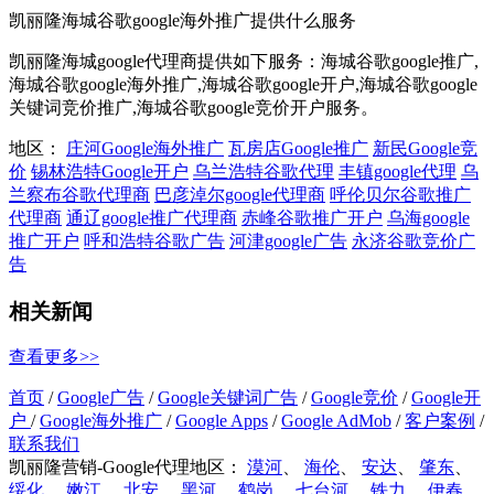
凯丽隆海城谷歌google海外推广提供什么服务
凯丽隆海城google代理商提供如下服务：海城谷歌google推广,
海城谷歌google海外推广,海城谷歌google开户,海城谷歌google
关键词竞价推广,海城谷歌google竞价开户服务。
地区：
庄河Google海外推广
瓦房店Google推广
新民Google竞
价
锡林浩特Google开户
乌兰浩特谷歌代理
丰镇google代理
乌
兰察布谷歌代理商
巴彦淖尔google代理商
呼伦贝尔谷歌推广
代理商
通辽google推广代理商
赤峰谷歌推广开户
乌海google
推广开户
呼和浩特谷歌广告
河津google广告
永济谷歌竞价广
告
相关新闻
查看更多>>
首页
/
Google广告
/
Google关键词广告
/
Google竞价
/
Google开
户
/
Google海外推广
/
Google Apps
/
Google AdMob
/
客户案例
/
联系我们
凯丽隆营销-Google代理地区：
漠河
、
海伦
、
安达
、
肇东
、
绥化
、
嫩江
、
北安
、
黑河
、
鹤岗
、
七台河
、
铁力
、
伊春
、