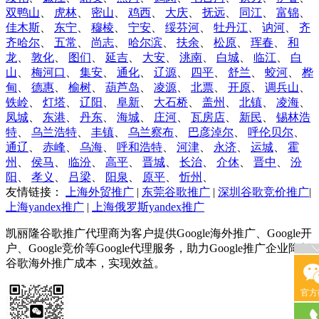
双鸭山
、
虎林
、
密山
、
鸡西
、
大庆
、
抚远
、
同江
、
富锦
、
佳木斯
、
东宁
、
穆棱
、
宁安
、
绥芬河
、
牡丹江
、
讷河
、
齐
齐哈尔
、
五常
、
尚志
、
哈尔滨
、
扶余
、
松原
、
珲春
、
和
龙
、
敦化
、
图们
、
延吉
、
大安
、
洮南
、
白城
、
临江
、
白
山
、
梅河口
、
集安
、
通化
、
辽源
、
四平
、
舒兰
、
蛟河
、
桦
甸
、
德惠
、
榆树
、
葫芦岛
、
凌源
、
北票
、
开原
、
调兵山
、
铁岭
、
灯塔
、
辽阳
、
阜新
、
大石桥
、
盖州
、
北镇
、
凌海
、
凤城
、
东港
、
丹东
、
海城
、
庄河
、
瓦房店
、
新民
、
锡林浩
特
、
乌兰浩特
、
丰镇
、
乌兰察布
、
巴彦淖尔
、
呼伦贝尔
、
通辽
、
赤峰
、
乌海
、
呼和浩特
、
河津
、
永济
、
运城
、
霍
州
、
侯马
、
临汾
、
高平
、
晋城
、
长治
、
介休
、
晋中
、
汾
阳
、
孝义
、
吕梁
、
阳泉
、
原平
、
忻州
、
友情链接：
上海外贸推广
|
东莞谷歌推广
|
深圳谷歌竞价推广
|
上海yandex推广
|
上海俄罗斯yandex推广
凯丽隆谷歌推广代理商为客户提供Google海外推广、Google开
户、Google竞价等Google代理服务，助力Google推广企业降低
谷歌海外推广成本，实现效益。
官方