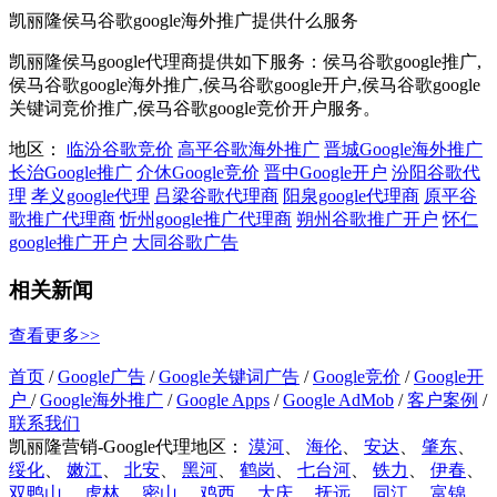
凯丽隆侯马谷歌google海外推广提供什么服务
凯丽隆侯马google代理商提供如下服务：侯马谷歌google推广,
侯马谷歌google海外推广,侯马谷歌google开户,侯马谷歌google
关键词竞价推广,侯马谷歌google竞价开户服务。
地区：
临汾谷歌竞价
高平谷歌海外推广
晋城Google海外推广
长治Google推广
介休Google竞价
晋中Google开户
汾阳谷歌代
理
孝义google代理
吕梁谷歌代理商
阳泉google代理商
原平谷
歌推广代理商
忻州google推广代理商
朔州谷歌推广开户
怀仁
google推广开户
大同谷歌广告
相关新闻
查看更多>>
首页
/
Google广告
/
Google关键词广告
/
Google竞价
/
Google开
户
/
Google海外推广
/
Google Apps
/
Google AdMob
/
客户案例
/
联系我们
凯丽隆营销-Google代理地区：
漠河
、
海伦
、
安达
、
肇东
、
绥化
、
嫩江
、
北安
、
黑河
、
鹤岗
、
七台河
、
铁力
、
伊春
、
双鸭山
、
虎林
、
密山
、
鸡西
、
大庆
、
抚远
、
同江
、
富锦
、