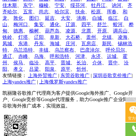
佳木斯
、
东宁
、
穆棱
、
宁安
、
绥芬河
、
牡丹江
、
讷河
、
齐
齐哈尔
、
五常
、
尚志
、
哈尔滨
、
扶余
、
松原
、
珲春
、
和
龙
、
敦化
、
图们
、
延吉
、
大安
、
洮南
、
白城
、
临江
、
白
山
、
梅河口
、
集安
、
通化
、
辽源
、
四平
、
舒兰
、
蛟河
、
桦
甸
、
德惠
、
榆树
、
葫芦岛
、
凌源
、
北票
、
开原
、
调兵山
、
铁岭
、
灯塔
、
辽阳
、
阜新
、
大石桥
、
盖州
、
北镇
、
凌海
、
凤城
、
东港
、
丹东
、
海城
、
庄河
、
瓦房店
、
新民
、
锡林浩
特
、
乌兰浩特
、
丰镇
、
乌兰察布
、
巴彦淖尔
、
呼伦贝尔
、
通辽
、
赤峰
、
乌海
、
呼和浩特
、
河津
、
永济
、
运城
、
霍
州
、
侯马
、
临汾
、
高平
、
晋城
、
长治
、
介休
、
晋中
、
汾
阳
、
孝义
、
吕梁
、
阳泉
、
原平
、
忻州
、
友情链接：
上海外贸推广
|
东莞谷歌推广
|
深圳谷歌竞价推广
|
上海yandex推广
|
上海俄罗斯yandex推广
凯丽隆谷歌推广代理商为客户提供Google海外推广、Google开
户、Google竞价等Google代理服务，助力Google推广企业降低
谷歌海外推广成本，实现效益。
官方